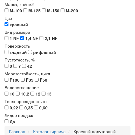
Марка, кгс/см2
M-100
M-125
M-150
M-200
Цвет
красный
Вид размера
1 NF
1,4 NF
2,1 NF
Поверхность
гладкий
рифленый
Пустотность, %
0
7
42
Морозостойкость, цикл.
F100
F35
F50
Водопоглощение
10
10,2
12
13
Теплопроводность от
0,22
0,35
0,60
Лидер продаж
Да
Главная
Каталог кирпича
Красный полуторный