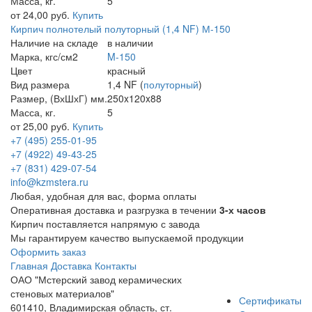
Масса, кг.
5
от 24,00 руб.
Купить
Кирпич полнотелый полуторный (1,4 NF) М-150
Наличие на складе
в наличии
Марка, кгс/см2
M-150
Цвет
красный
Вид размера
1,4 NF (
полуторный
)
Размер, (ВхШхГ) мм.
250x120x88
Масса, кг.
5
от 25,00 руб.
Купить
+7 (495) 255-01-95
+7 (4922) 49-43-25
+7 (831) 429-07-54
info@kzmstera.ru
Любая, удобная для вас, форма оплаты
Оперативная доставка и разгрузка в течении
3-х часов
Кирпич поставляется напрямую с завода
Мы гарантируем качество выпускаемой продукции
Оформить заказ
Главная
Доставка
Контакты
ОАО "Мстерский завод керамических
стеновых материалов"
Сертификаты
601410, Владимирская область, ст.