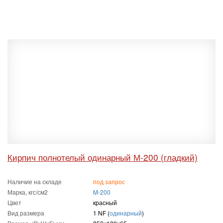
Кирпич полнотелый одинарный М-200 (гладкий)
Наличие на складе
под запрос
Марка, кгс/см2
M-200
Цвет
красный
Вид размера
1 NF (
одинарный
)