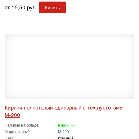
от 15,50 руб.
Купить
Кирпич полнотелый одинарный с тех.пустотами
М-200
Наличие на складе
в наличии
Марка, кгс/см2
M-200
Цвет
красный