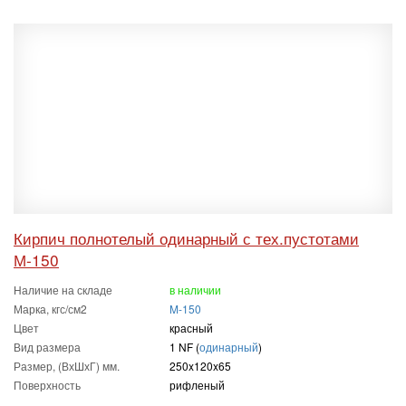
Кирпич полнотелый одинарный с тех.пустотами
М-150
Наличие на складе
в наличии
Марка, кгс/см2
M-150
Цвет
красный
Вид размера
1 NF (
одинарный
)
Размер, (ВхШхГ) мм.
250x120x65
Поверхность
рифленый