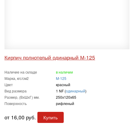
Кирпич полнотелый одинарный М-125
Наличие на складе
в наличии
Марка, кгс/см2
M-125
Цвет
красный
Вид размера
1 NF (
одинарный
)
Размер, (ВхШхГ) мм.
250x120x65
Поверхность
рифленый
от 16,00 руб.
Купить