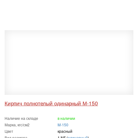
Кирпич полнотелый одинарный М-150
Наличие на складе
в наличии
Марка, кгс/см2
M-150
Цвет
красный
Вид размера
1 NF (
одинарный
)