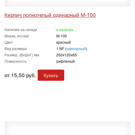
Кирпич полнотелый одинарный М-100
Наличие на складе
в наличии
Марка, кгс/см2
M-100
Цвет
красный
Вид размера
1 NF (
одинарный
)
Размер, (ВхШхГ) мм.
250x120x65
Поверхность
рифленый
от 15,50 руб.
Купить