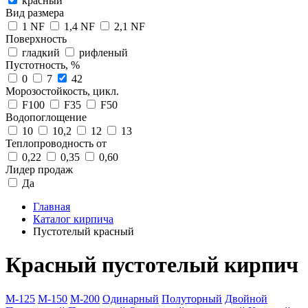
красный
Вид размера
1 NF
1,4 NF
2,1 NF
Поверхность
гладкий
рифленый
Пустотность, %
0
7
42
Морозостойкость, цикл.
F100
F35
F50
Водопоглощение
10
10,2
12
13
Теплопроводность от
0,22
0,35
0,60
Лидер продаж
Да
Главная
Каталог кирпича
Пустотелый красный
Красный пустотелый кирпич
М-125
М-150
М-200
Одинарный
Полуторный
Двойной