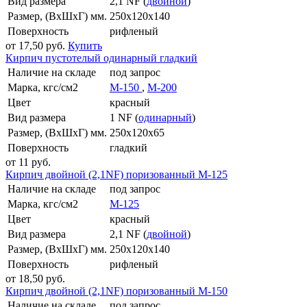
Вид размера
2,1 NF (
двойной
)
Размер, (ВхШхГ) мм.
250x120x140
Поверхность
рифленый
от 17,50 руб.
Купить
Кирпич пустотелый одинарный гладкий
Наличие на складе
под запрос
Марка, кгс/см2
M-150
,
M-200
Цвет
красный
Вид размера
1 NF (
одинарный
)
Размер, (ВхШхГ) мм.
250x120x65
Поверхность
гладкий
от 11 руб.
Кирпич двойной (2,1NF) поризованный М-125
Наличие на складе
под запрос
Марка, кгс/см2
M-125
Цвет
красный
Вид размера
2,1 NF (
двойной
)
Размер, (ВхШхГ) мм.
250x120x140
Поверхность
рифленый
от 18,50 руб.
Кирпич двойной (2,1NF) поризованный М-150
Наличие на складе
под запрос