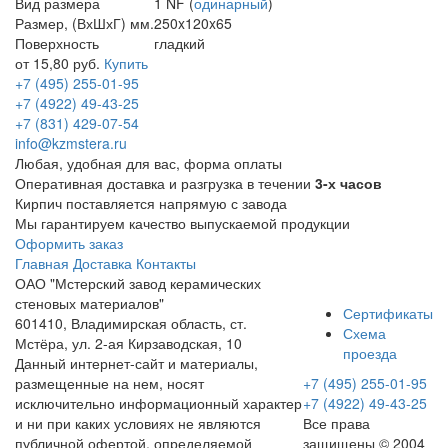
Вид размера
1 NF (
одинарный
)
Размер, (ВхШхГ) мм.
250x120x65
Поверхность
гладкий
от 15,80 руб.
Купить
+7 (495) 255-01-95
+7 (4922) 49-43-25
+7 (831) 429-07-54
info@kzmstera.ru
Любая, удобная для вас, форма оплаты
Оперативная доставка и разгрузка в течении
3-х часов
Кирпич поставляется напрямую с завода
Мы гарантируем качество выпускаемой продукции
Оформить заказ
Главная
Доставка
Контакты
ОАО "Мстерский завод керамических
стеновых материалов"
Сертификаты
601410, Владимирская область, ст.
Схема
Мстёра, ул. 2-ая Кирзаводская, 10
проезда
Данный интернет-сайт и материалы,
размещенные на нем, носят
+7 (495) 255-01-95
исключительно информационный характер
+7 (4922) 49-43-25
и ни при каких условиях не являются
Все права
публичной офертой, определяемой
защищены © 2004