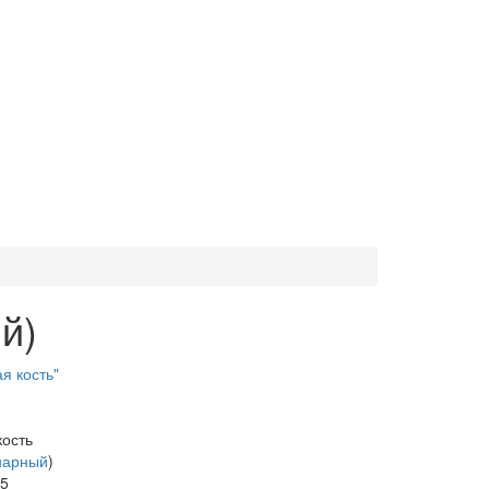
й)
я кость"
кость
нарный
)
65