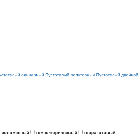
устотелый одинарный
Пустотелый полуторный
Пустотелый двойно
соломенный
темно-коричневый
терракотовый