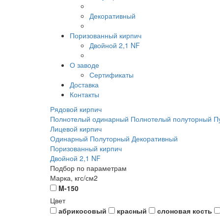
Декоративный
Поризованный кирпич
Двойной 2,1 NF
О заводе
Сертификаты
Доставка
Контакты
Рядовой кирпич
Полнотелый одинарный
Полнотелый полуторный
П
Лицевой кирпич
Одинарный
Полуторный
Декоративный
Поризованный кирпич
Двойной 2,1 NF
Подбор по параметрам
Марка, кгс/см2
M-150
Цвет
абрикосовый
красный
слоновая кость