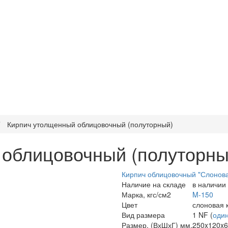
Кирпич утолщенный облицовочный (полуторный)
 облицовочный (полуторны
Кирпич облицовочный "Слонова
Наличие на складе
в наличии
Марка, кгс/см2
M-150
Цвет
слоновая 
Вид размера
1 NF (
оди
Размер, (ВхШхГ) мм.
250x120x