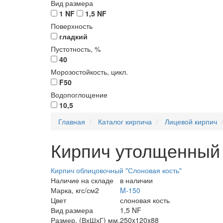
Вид размера
1 NF
1,5 NF
Поверхность
гладкий
Пустотность, %
40
Морозостойкость, цикл.
F50
Водопоглощение
10,5
Главная
Каталог кирпича
Лицевой кирпич
Кирпич утолщенный
Кирпич облицовочный "Слоновая кость"
Наличие на складе
в наличии
Марка, кгс/см2
M-150
Цвет
слоновая кость
Вид размера
1,5 NF
Размер, (ВхШхГ) мм.
250x120x88