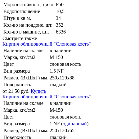
Морозостойкость, цикл.
F50
Водопоглощение
10,5
Штук в кв.м.
34
Кол-во на поддоне, шт.
352
Кол-во в машине, шт.
6336
Смотрите также
Кирпич облицовочный "Слоновая кость"
Наличие на складе
в наличии
Марка, кгс/см2
М-150
Цвет
слоновая кость
Вид размера
1,5 NF
Размер, (ВхШхГ) мм.
250x120x88
Поверхность
гладкий
от 21,50 руб.
Купить
Кирпич облицовочный "Слоновая кость"
Наличие на складе
в наличии
Марка, кгс/см2
М-150
Цвет
слоновая кость
Вид размера
1 NF (
одинарный
)
Размер, (ВхШхГ) мм.
250x120x65
Поверхность
гладкий