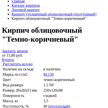
Главная
Каталог кирпича
Лицевой кирпич
Кирпич утолщенный облицовочный (полуторный)
Кирпич облицовочный "Темно-коричневый"
Кирпич облицовочный
"Темно-коричневый"
Заказать звонок
от 15,80 руб.
Купить
Рассчитать кол-во
Наличие на складе
в наличии
Марка, кгс/см2
M-150
Цвет
темно-коричневый
Вид размера
1,5 NF
Размер, (ВхШхГ) мм.
250x120x88
Поверхность
гладкий
Масса, кг.
3,5
Пустотность, %
40 (
пустотелый
)