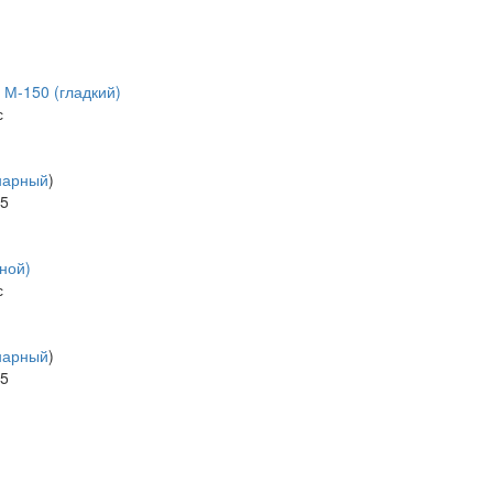
М-150 (гладкий)
с
нарный
)
65
ной)
с
нарный
)
65