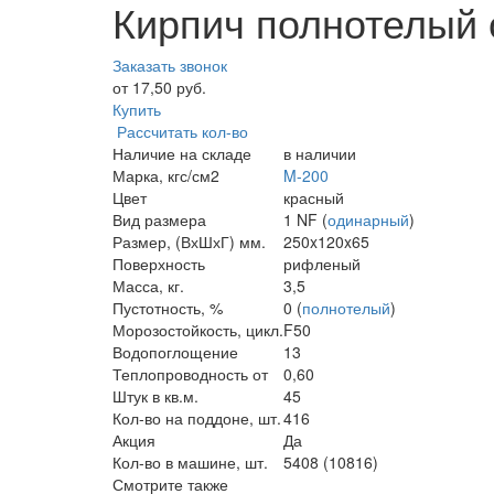
Кирпич полнотелый
Заказать звонок
от 17,50 руб.
Купить
Рассчитать кол-во
Наличие на складе
в наличии
Марка, кгс/см2
M-200
Цвет
красный
Вид размера
1 NF (
одинарный
)
Размер, (ВхШхГ) мм.
250x120x65
Поверхность
рифленый
Масса, кг.
3,5
Пустотность, %
0 (
полнотелый
)
Морозостойкость, цикл.
F50
Водопоглощение
13
Теплопроводность от
0,60
Штук в кв.м.
45
Кол-во на поддоне, шт.
416
Акция
Да
Кол-во в машине, шт.
5408 (10816)
Смотрите также