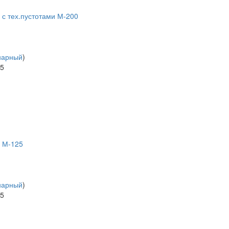
с тех.пустотами М-200
нарный
)
65
 М-125
нарный
)
65